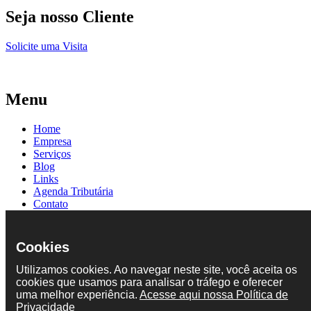
Seja nosso Cliente
Solicite uma Visita
Menu
Home
Empresa
Serviços
Blog
Links
Agenda Tributária
Contato
Política de Privacidade
Informações
Cookies
Utilizamos cookies. Ao navegar neste site, você aceita os
Fone/Fax:
(47) 3322-2632
cookies que usamos para analisar o tráfego e oferecer
Email:
contab@zonta.com.br
uma melhor experiência.
Acesse aqui nossa Política de
Endereço:
Privacidade